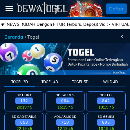
SELAMAT DATANG
Daftar
 MUDAH Dengan FITUR Terbaru, Deposit Via : - VIRTUAL ACCOUNT -
NEWS
Beranda
Beranda
Togel
Daftar
Togel
Live
Casino
TOGEL 3D
TOGEL 4D
TOGEL 5D
WILD 4D
Slot
Games
3D LIBRA
3D TAURUS
3D LEO
132
064
842
Esports
PROMO
20:19:44
15:19:44
18:19:44
Bola
3D SAGITARIUS
AQUARIUS 3D
3D GEMINI
053
710
895
22:19:44
12:19:44
16:19:44