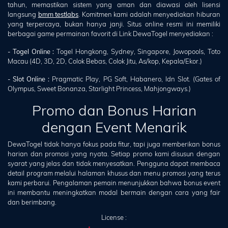
tahun, memastikan sistem yang aman dan diawasi oleh lisensi
langsung
bmm testlabs
. Komitmen kami adalah menyediakan hiburan
yang terpercaya, bukan hanya janji. Situs online resmi ini memiliki
berbagai game permainan favorit di Link DewaTogel menyediakan :
- Togel Online :
Togel Hongkong, Sydney, Singapore, Jowopools, Toto
Macau (4D, 3D, 2D, Colok Bebas, Colok Jitu, As/kop, Kepala/Ekor.)
- Slot Online :
Pragmatic Play, PG Soft, Habanero, Idn Slot. (Gates of
Olympus, Sweet Bonanza, Starlight Princess, Mahjongways.)
Promo dan Bonus Harian
dengan Event Menarik
DewaTogel tidak hanya fokus pada fitur, tapi juga memberikan bonus
harian dan promosi yang nyata. Setiap promo kami disusun dengan
syarat yang jelas dan tidak menyesatkan. Pengguna dapat membaca
detail program melalui halaman khusus dan menu promosi yang terus
kami perbarui. Pengalaman pemain menunjukkan bahwa bonus event
ini membantu meningkatkan modal bermain dengan cara yang fair
dan berimbang.
License :