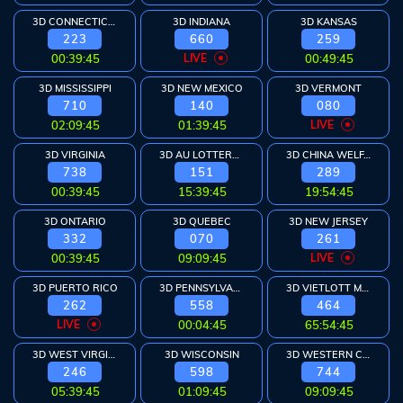
3D CONNECTICUT
3D INDIANA
3D KANSAS
223
660
259
00:39:44
LIVE
00:49:44
3D MISSISSIPPI
3D NEW MEXICO
3D VERMONT
710
140
080
02:09:44
01:39:44
LIVE
3D VIRGINIA
3D AU LOTTERYWEST
3D CHINA WELFARE
738
151
289
00:39:44
15:39:44
19:54:44
3D ONTARIO
3D QUEBEC
3D NEW JERSEY
332
070
261
00:39:44
09:09:44
LIVE
3D PUERTO RICO
3D PENNSYLVANIA
3D VIETLOTT MAX
262
558
464
LIVE
00:04:44
65:54:44
3D WEST VIRGINIA
3D WISCONSIN
3D WESTERN CAN
246
598
744
05:39:44
01:09:44
09:09:44