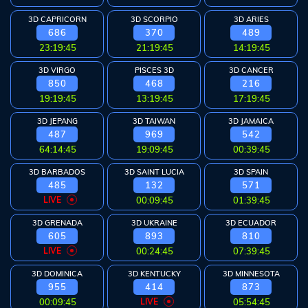
Arcade
3D CAPRICORN
3D SCORPIO
3D ARIES
Deposit
686
370
489
23:19:44
21:19:44
14:19:44
History
3D VIRGO
PISCES 3D
3D CANCER
850
468
216
Referral
19:19:44
13:19:44
17:19:44
3D JEPANG
3D TAIWAN
3D JAMAICA
Promosi
487
969
542
64:14:44
19:09:44
00:39:44
3D BARBADOS
3D SAINT LUCIA
3D SPAIN
485
132
571
Hubungi
LIVE
00:09:44
01:39:44
Kami
3D GRENADA
3D UKRAINE
3D ECUADOR
Download
605
893
810
LIVE
00:24:44
07:39:44
6 ©
3D DOMINICA
3D KENTUCKY
3D MINNESOTA
WATOGEL
955
414
873
right
00:09:44
LIVE
05:54:44
erved