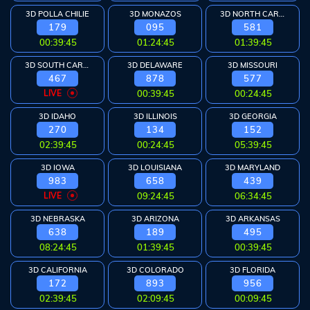
3D POLLA CHILIE
3D MONAZOS
3D NORTH CAROLINA
179
095
581
00:39:44
01:24:44
01:39:44
3D SOUTH CAROLINA
3D DELAWARE
3D MISSOURI
467
878
577
LIVE
00:39:44
00:24:44
3D IDAHO
3D ILLINOIS
3D GEORGIA
270
134
152
02:39:44
00:24:44
05:39:44
3D IOWA
3D LOUISIANA
3D MARYLAND
983
658
439
LIVE
09:24:44
06:34:44
3D NEBRASKA
3D ARIZONA
3D ARKANSAS
638
189
495
08:24:44
01:39:44
00:39:44
3D CALIFORNIA
3D COLORADO
3D FLORIDA
172
893
956
02:39:44
02:09:44
00:09:44