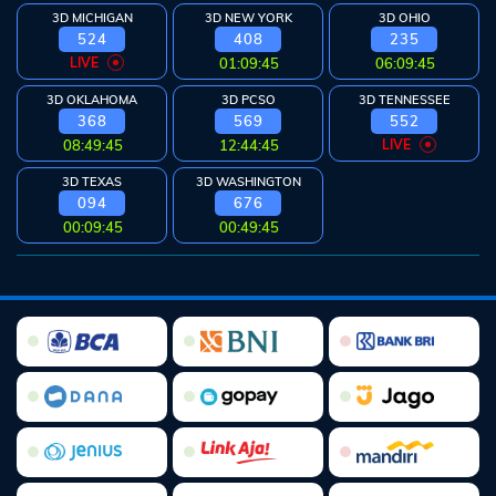
3D MICHIGAN
3D NEW YORK
3D OHIO
524
408
235
LIVE
01:09:44
06:09:44
3D OKLAHOMA
3D PCSO
3D TENNESSEE
368
569
552
08:49:44
12:44:44
LIVE
3D TEXAS
3D WASHINGTON
094
676
00:09:44
00:49:44