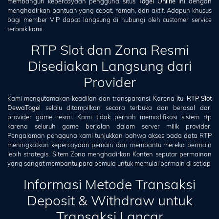
membangun kepercayaan pengguna situs
Togel Online
ini dengan
menghadirkan bantuan yang cepat, ramah, dan aktif. Adapun khusus
bagi member VIP dapat langsung di hubungi oleh customer service
terbaik kami.
RTP Slot dan Zona Resmi
Disediakan Langsung dari
Provider
Kami mengutamakan keadilan dan transparansi. Karena itu,
RTP Slot
DewaTogel
selalu ditampilkan secara terbuka dan berasal dari
provider game resmi. Kami tidak pernah memodifikasi sistem rtp
karena seluruh game berjalan dalam server milik provider.
Pengalaman pengguna kami tunjukkan bahwa akses pada data RTP
meningkatkan kepercayaan pemain dan membantu mereka bermain
lebih strategis. Sitem Zona menghadirkan Konten seputar permainan
yang sangat membantu para pemula untuk memulai bermain di setiap
Informasi Metode Transaksi
Deposit & Withdraw untuk
Transaksi Lancar