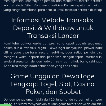
meningkatkan kepercayaan pemain dan membantu mereka bermain
lebih strategis. Sitem Zona menghadirkan Konten seputar permainan
yang sangat membantu para pemula untuk memulai bermain di setiap
Informasi Metode Transaksi
Deposit & Withdraw untuk
Transaksi Lancar
Kami tahu bahwa waktu transaksi yang cepat adalah segalanya
dalam dunia transaksi digital. DewaTogel menyajikan jadwal bank
offline yang diperbarui secara real-time, agar setiap pemain bisa
mengatur waktu deposit dan penarikan dengan tepat. Informasi ini
selalu disesuaikan dengan jadwal resmi dari pihak bank, sehingga
Anda bisa menghindari penundaan yang tidak perlu.
Game Unggulan DewaTogel
Lengkap: Togel, Slot, Casino,
Poker, dan Sbobet
Dengan pengalaman lebih dari 10 tahun di dunia permainan togel
online, situs kami menyediakan seluruh game favorit hanya dalam satu